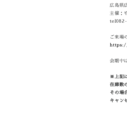
広島県広
主催：
tel082
ご来場
https:
会期中
※上記
在庫数
その場
キャン