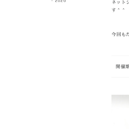
2026
ネット
す＾＾
今回も
開催