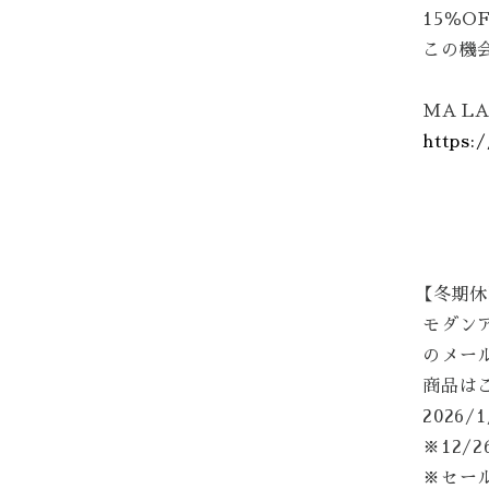
15％
この機
MA L
https:
【冬期
モダンア
のメー
商品は
2026
※12/
※セー