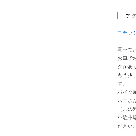
ア
コチラ
電車で
お車で
グがあ
もう少
す。
バイク
お寺さ
（この
※駐車
ださい