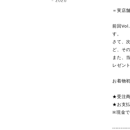
2026
＝実店
前回Vo
す。
さて、次
ど、そ
また、
レゼン
お着物
★受注
★お支
※現金
----------