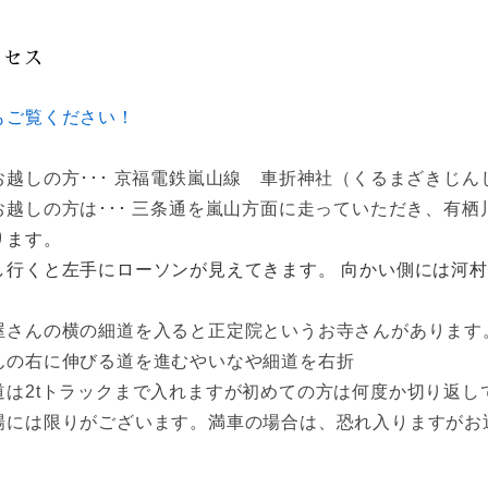
クセス
もご覧ください！
お越しの方･･･ 京福電鉄嵐山線 車折神社（くるまざきじん
お越しの方は･･･ 三条通を嵐山方面に走っていただき、有栖
ります。
し行くと左手にローソンが見えてきます。 向かい側には河
屋さんの横の細道を入ると正定院というお寺さんがあります
んの右に伸びる道を進むやいなや細道を右折
道は2tトラックまで入れますが初めての方は何度か切り返し
場には限りがございます。満車の場合は、恐れ入りますがお
。