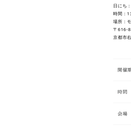
日にち：
時間：1
場所：
〒616-8
京都市右
開催
時間
会場