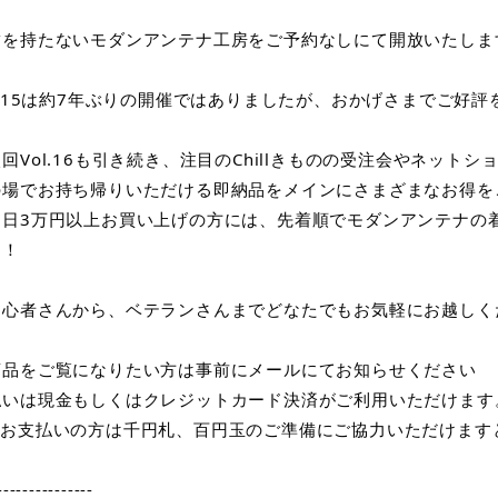
舗を持たないモダンアンテナ工房をご予約なしにて開放いたしま
l.15は約7年ぶりの開催ではありましたが、おかげさまでご好
回Vol.16も引き続き、注目のChillきものの受注会やネッ
の場でお持ち帰りいただける即納品をメインにさまざまなお得を
当日3万円以上お買い上げの方には、先着順でモダンアンテナの
ト！
初心者さんから、ベテランさんまでどなたでもお気軽にお越しく
商品をご覧になりたい方は事前にメールにてお知らせください
払いは現金もしくはクレジットカード決済がご利用いただけます
でお支払いの方は千円札、百円玉のご準備にご協力いただけます
---------------