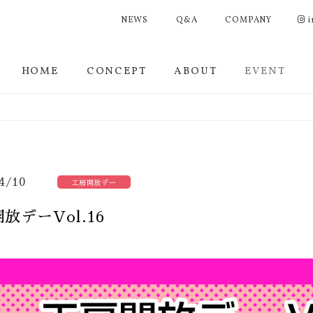
NEWS
Q&A
COMPANY
i
HOME
CONCEPT
ABOUT
EVENT
4/10
工房開放デー
放デーVol.16