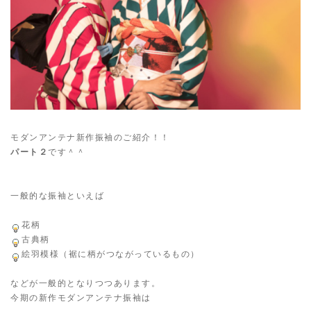
モダンアンテナ新作振袖のご紹介！！
パート２
です＾＾
一般的な振袖といえば
花柄
古典柄
絵羽模様（裾に柄がつながっているもの）
などが一般的となりつつあります。
今期の新作モダンアンテナ振袖は