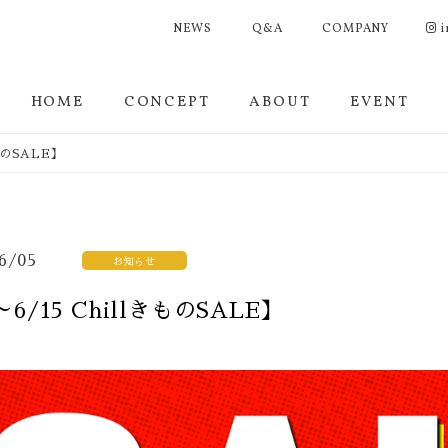
NEWS
Q&A
COMPANY
i
HOME
CONCEPT
ABOUT
EVENT
ものSALE】
6/05
お知らせ
～6/15 ChillきものSALE】