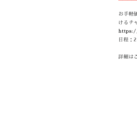
お手軽価
けるチ
https:
日程：20
詳細は