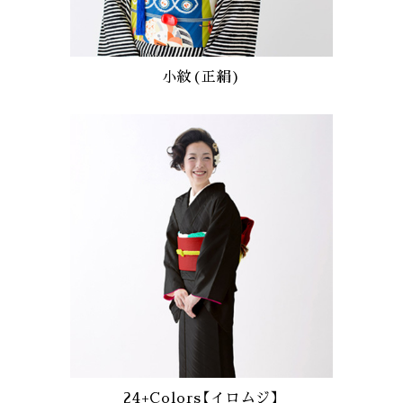
小紋(正絹)
24+Colors【イロムジ】